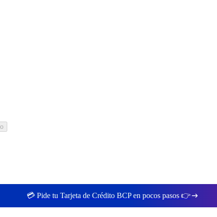
ro
💳 Pide tu Tarjeta de Crédito BCP en pocos pasos 👉