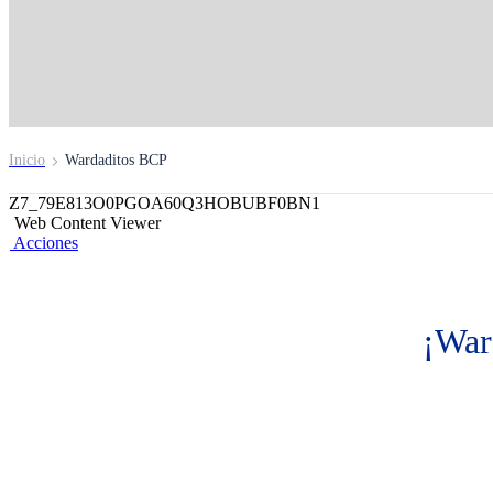
Inicio
Wardaditos BCP
Z7_79E813O0PGOA60Q3HOBUBF0BN1
Web Content Viewer
Acciones
¡Ward