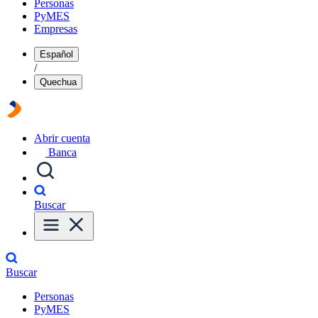
Personas
PyMES
Empresas
Español
/
Quechua
Abrir cuenta
Banca
Buscar
Buscar
Personas
PyMES