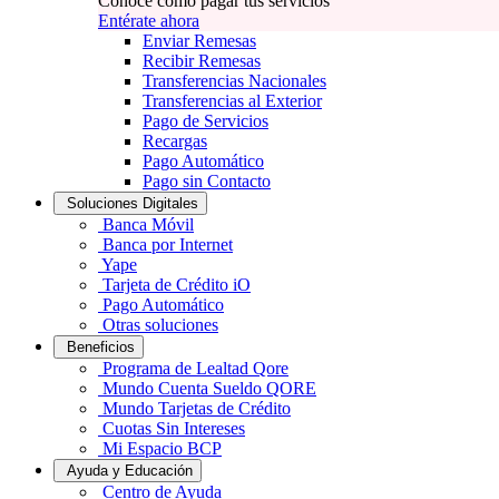
Conoce cómo pagar tus servicios
Entérate ahora
Enviar Remesas
Recibir Remesas
Transferencias Nacionales
Transferencias al Exterior
Pago de Servicios
Recargas
Pago Automático
Pago sin Contacto
Soluciones Digitales
Banca Móvil
Banca por Internet
Yape
Tarjeta de Crédito iO
Pago Automático
Otras soluciones
Beneficios
Programa de Lealtad Qore
Mundo Cuenta Sueldo QORE
Mundo Tarjetas de Crédito
Cuotas Sin Intereses
Mi Espacio BCP
Ayuda y Educación
Centro de Ayuda