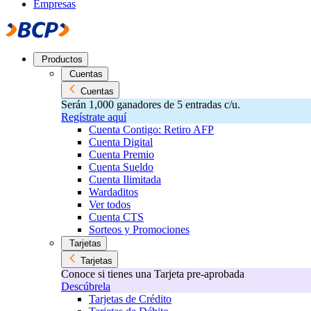
Empresas
Productos
Cuentas
Cuentas
Serán 1,000 ganadores de 5 entradas c/u.
Regístrate aquí
Cuenta Contigo: Retiro AFP
Cuenta Digital
Cuenta Premio
Cuenta Sueldo
Cuenta Ilimitada
Wardaditos
Ver todos
Cuenta CTS
Sorteos y Promociones
Tarjetas
Tarjetas
Conoce si tienes una Tarjeta pre-aprobada
Descúbrela
Tarjetas de Crédito