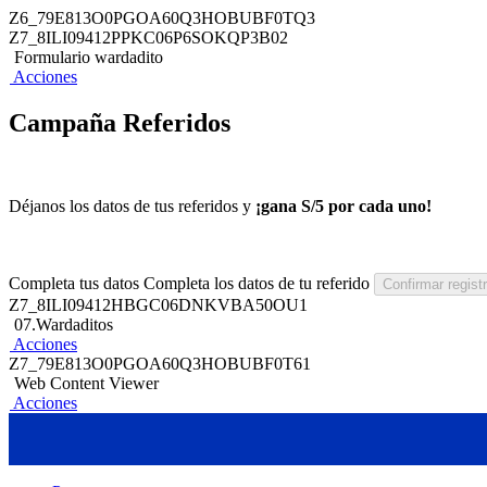
Z6_79E813O0PGOA60Q3HOBUBF0TQ3
Z7_8ILI09412PPKC06P6SOKQP3B02
Formulario wardadito
Acciones
Campaña Referidos
Déjanos los datos de tus referidos y
¡gana S/5 por cada uno!
Completa tus datos
Completa los datos de tu referido
Confirmar regist
Z7_8ILI09412HBGC06DNKVBA50OU1
07.Wardaditos
Acciones
Z7_79E813O0PGOA60Q3HOBUBF0T61
Web Content Viewer
Acciones