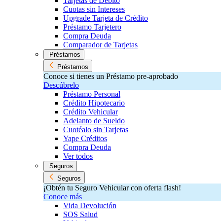
Tarjetas de Débito
Cuotas sin Intereses
Upgrade Tarjeta de Crédito
Préstamo Tarjetero
Compra Deuda
Comparador de Tarjetas
Préstamos
Préstamos
Conoce si tienes un Préstamo pre-aprobado
Descúbrelo
Préstamo Personal
Crédito Hipotecario
Crédito Vehicular
Adelanto de Sueldo
Cuotéalo sin Tarjetas
Yape Créditos
Compra Deuda
Ver todos
Seguros
Seguros
¡Obtén tu Seguro Vehicular con oferta flash!
Conoce más
Vida Devolución
SOS Salud