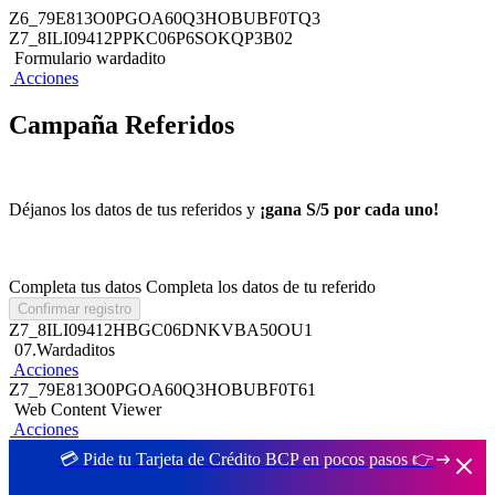
Z6_79E813O0PGOA60Q3HOBUBF0TQ3
Z7_8ILI09412PPKC06P6SOKQP3B02
Formulario wardadito
Acciones
Campaña Referidos
Déjanos los datos de tus referidos y
¡gana S/5 por cada uno!
Completa tus datos
Completa los datos de tu referido
Confirmar registro
Z7_8ILI09412HBGC06DNKVBA50OU1
07.Wardaditos
Acciones
Z7_79E813O0PGOA60Q3HOBUBF0T61
Web Content Viewer
Acciones
💳 Pide tu Tarjeta de Crédito BCP en pocos pasos 👉