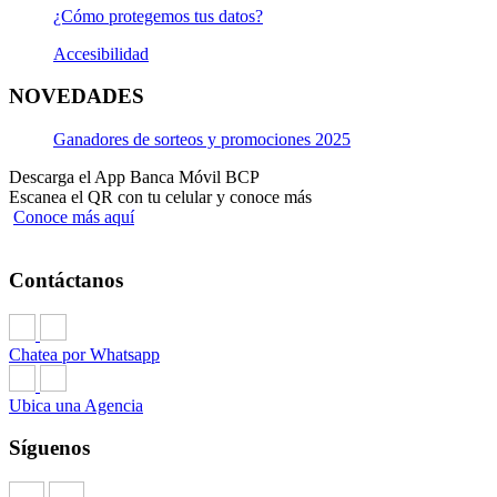
HOY"
aquí.
¿Cómo protegemos tus datos?
Términos y Condiciones de Campaña "Sorteo Cash" -
Accesibilidad
Junio 2026
aquí.
NOVEDADES
Términos y Condiciones de Campaña "Sorteo S/50" -
Junio 2026
aquí.
Ganadores de sorteos y promociones 2025
Términos y Condiciones de Campaña Sorteo Paquetón
Descarga el App Banca Móvil BCP
Figuritas
aquí.
Escanea el QR con tu celular y conoce más
Conoce más aquí
Términos y Condiciones de Campaña Sorteo Flash S/500
aquí.
Contáctanos
Términos y Condiciones de Campaña Cash
aquí.
Términos y Condiciones de Campaña Sorteo 5 soles
aquí.
Chatea por Whatsapp
Términos y Condiciones de Campaña Dia de la madre
aquí.
Ubica una Agencia
Términos y Condiciones de Campaña "Aportes Flash"
aquí.
Síguenos
Términos y Condiciones de Campaña "Duplicamos tu
aporte"
aquí.