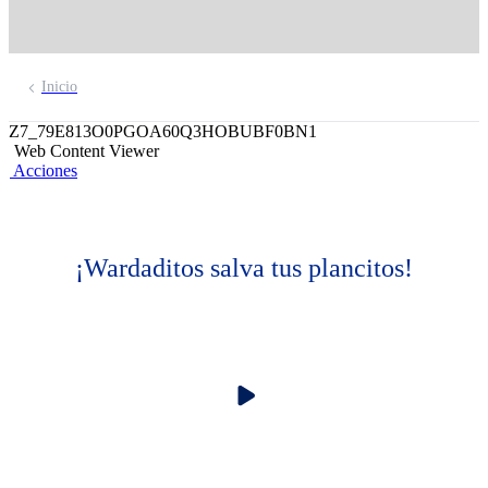
Inicio
Z7_79E813O0PGOA60Q3HOBUBF0BN1
Web Content Viewer
Acciones
¡Wardaditos salva tus plancitos!